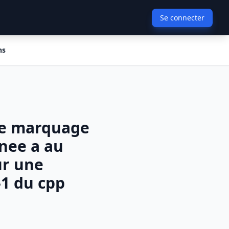
Se connecter
ns
le marquage
mnee a au
ur une
-1 du cpp