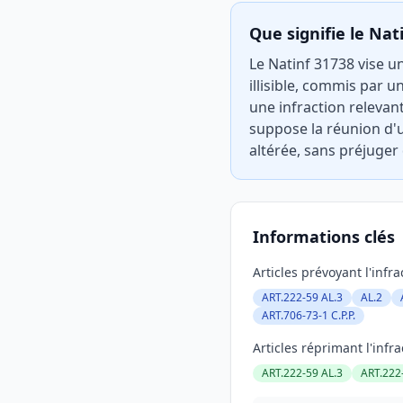
Que signifie le Nat
Le Natinf 31738 vise u
illisible, commis par
une infraction relevan
suppose la réunion d'u
altérée, sans préjuger 
Informations clés
Articles prévoyant l'infra
ART.222-59 AL.3
AL.2
ART.706-73-1 C.P.P.
Articles réprimant l'infra
ART.222-59 AL.3
ART.222