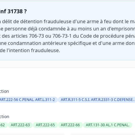
inf 31738 ?
n délit de détention frauduleuse d'une arme à feu dont le 
 une personne déjà condamnée à au moins un an d'empriso
t des articles 706-73 ou 706-73-1 du Code de procédure pénal
ne condamnation antérieure spécifique et d'une arme dont l
de l'intention frauduleuse.
ction
ART.222-56 C.PENAL. ART.L.311-2
ART.R.311-5 C.S.I. ART.R.2331-3 C.DEFENSE.
ction
-62
ART.222-63
ART.222-65
ART.222-66
ART.131-30 AL.1 C.PENAL.