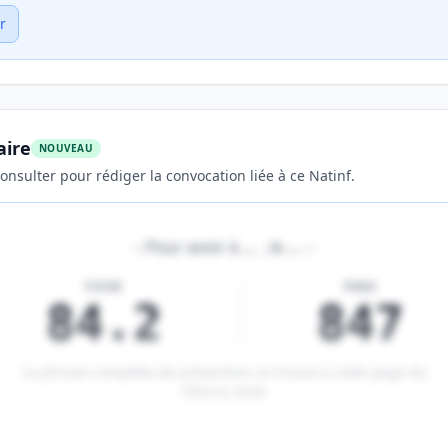
r
aire
NOUVEAU
onsulter pour rédiger la convocation liée à ce Natinf.
«
Pour avoir à
…
, le
…
»
FICHE
PAGE
84.2
847
La phrase complète de prévention se trouve à cette page du
CROCQ 2026
.
tenu réservé aux membres Premium.