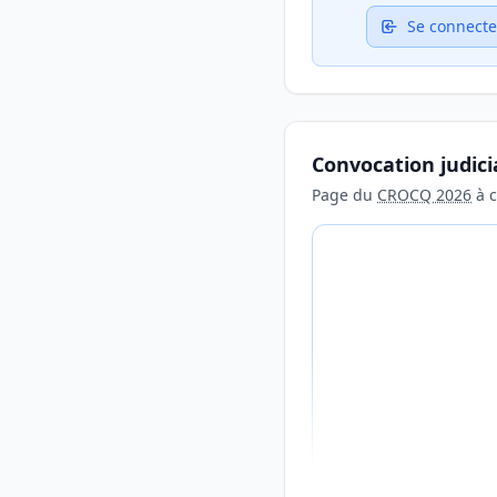
Se connecte
Convocation judici
Page du
CROCQ 2026
à c
Aperçu flouté du con