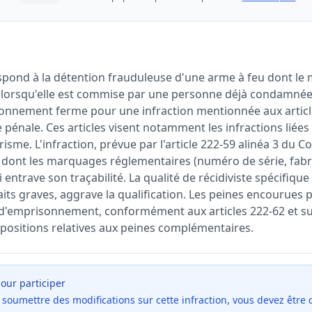
pond à la détention frauduleuse d'une arme à feu dont le ma
it lorsqu'elle est commise par une personne déjà condamnée
onnement ferme pour une infraction mentionnée aux articl
énale. Ces articles visent notamment les infractions liées à
isme. L'infraction, prévue par l'article 222-59 alinéa 3 du C
dont les marquages réglementaires (numéro de série, fabric
ui entrave son traçabilité. La qualité de récidiviste spécifique 
ts graves, aggrave la qualification. Les peines encourues 
d'emprisonnement, conformément aux articles 222-62 et su
spositions relatives aux peines complémentaires.
our participer
et soumettre des modifications sur cette infraction, vous devez être