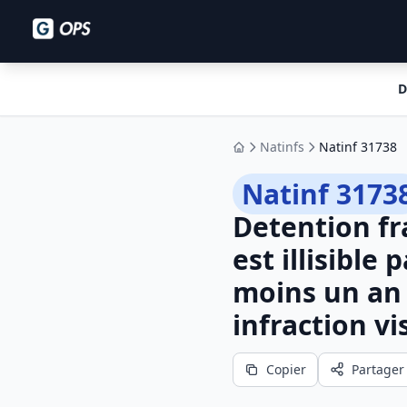
D
Natinfs
Natinf 31738
Accueil
Natinf 3173
Detention fr
est illisibl
moins un an
infraction vi
Copier
Partager