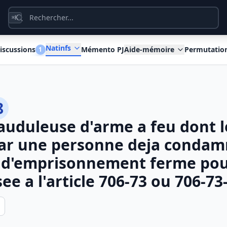
K
⌘
Natinfs
iscussions
Mémento PJ
Aide-mémoire
Permutatio
1
8
auduleuse d'arme a feu dont 
e par une personne deja conda
 d'emprisonnement ferme po
see a l'article 706-73 ou 706-73