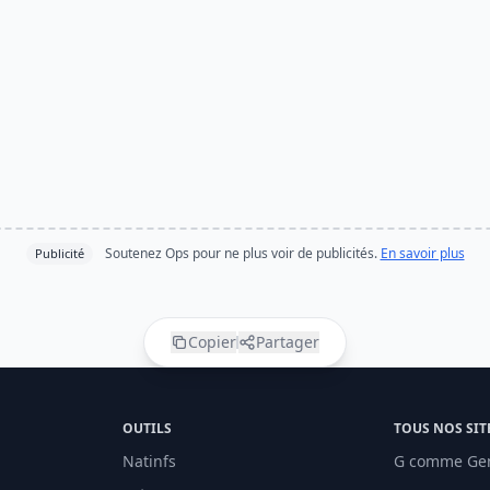
Soutenez Ops pour ne plus voir de publicités.
En savoir plus
Publicité
Copier
Partager
OUTILS
TOUS NOS SIT
Natinfs
G comme Ge