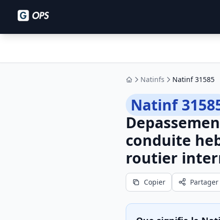
Natinfs
Natinf 31585
Accueil
Natinf 3158
Depassement
conduite heb
routier inter
Copier
Partager