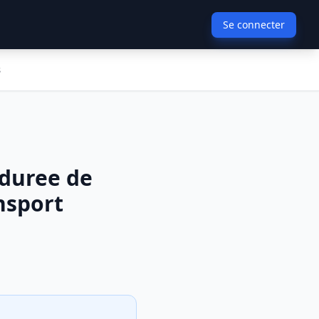
Se connecter
s
 duree de
nsport