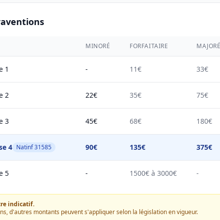
raventions
MINORÉ
FORFAITAIRE
MAJOR
e 1
-
11€
33€
e 2
22€
35€
75€
e 3
45€
68€
180€
se 4
90€
135€
375€
Natinf 31585
e 5
-
1500€ à 3000€
-
e indicatif.
ons, d'autres montants peuvent s'appliquer selon la législation en vigueur.