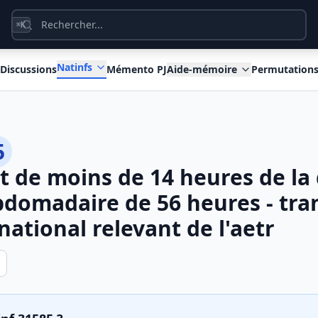
K
⌘
Natinfs
Discussions
Mémento PJ
Aide-mémoire
Permutation
5
 de moins de 14 heures de la
domadaire de 56 heures - tra
national relevant de l'aetr