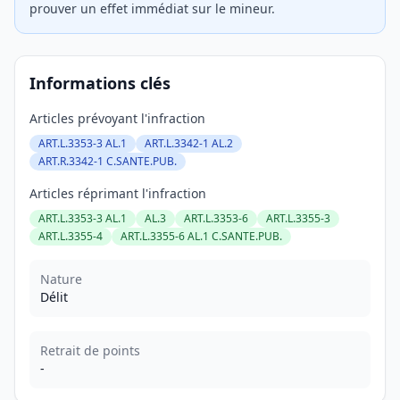
prouver un effet immédiat sur le mineur.
Informations clés
Articles prévoyant l'infraction
ART.L.3353-3 AL.1
ART.L.3342-1 AL.2
ART.R.3342-1 C.SANTE.PUB.
Articles réprimant l'infraction
ART.L.3353-3 AL.1
AL.3
ART.L.3353-6
ART.L.3355-3
ART.L.3355-4
ART.L.3355-6 AL.1 C.SANTE.PUB.
Nature
Délit
Retrait de points
-