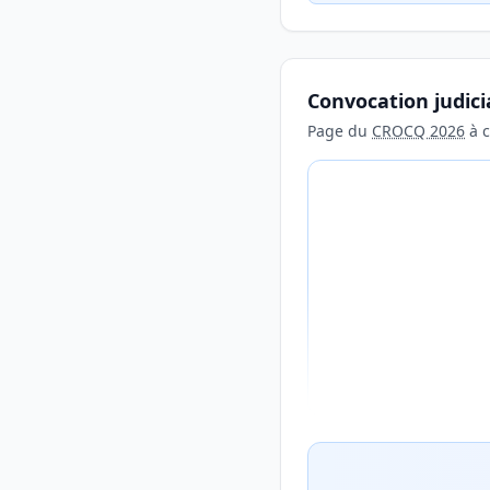
Convocation judici
Page du
CROCQ 2026
à c
Aperçu flouté du con