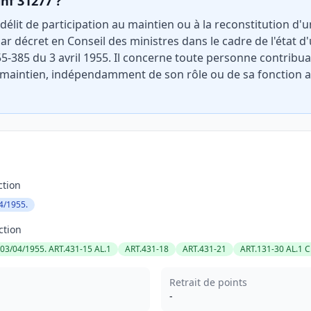
inf 31277 ?
 délit de participation au maintien ou à la reconstitution d'
 décret en Conseil des ministres dans le cadre de l'état d
 n°55-385 du 3 avril 1955. Il concerne toute personne contrib
e maintien, indépendamment de son rôle ou de sa fonction
ction
4/1955.
ction
 03/04/1955. ART.431-15 AL.1
ART.431-18
ART.431-21
ART.131-30 AL.1 C
Retrait de points
-