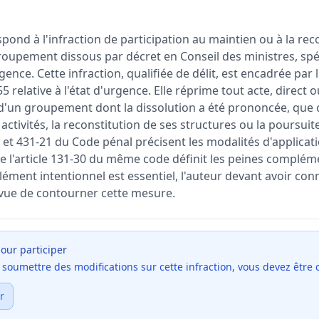
pond à l'infraction de participation au maintien ou à la rec
roupement dissous par décret en Conseil des ministres, sp
gence. Cette infraction, qualifiée de délit, est encadrée par l'a
5 relative à l'état d'urgence. Elle réprime tout acte, direct o
 d'un groupement dont la dissolution a été prononcée, que c
activités, la reconstitution de ses structures ou la poursuite
8 et 431-21 du Code pénal précisent les modalités d'applicat
ue l'article 131-30 du même code définit les peines complém
lément intentionnel est essentiel, l'auteur devant avoir con
n vue de contourner cette mesure.
our participer
et soumettre des modifications sur cette infraction, vous devez être
r