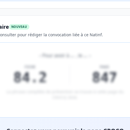
aire
NOUVEAU
onsulter pour rédiger la convocation liée à ce Natinf.
«
Pour avoir à
…
, le
…
»
FICHE
PAGE
84.2
847
La phrase complète de prévention se trouve à cette page du
CROCQ 2026
.
tenu réservé aux membres Premium.