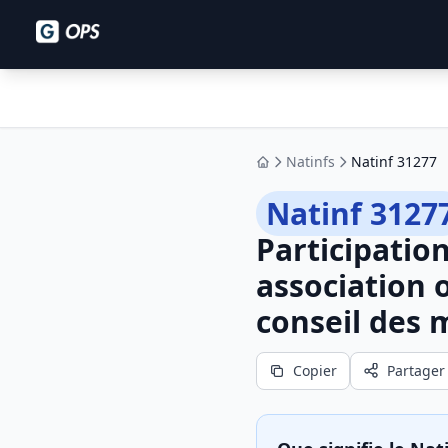
Natinfs
Natinf 31277
Accueil
Natinf 3127
Participatio
association 
conseil des m
Copier
Partager