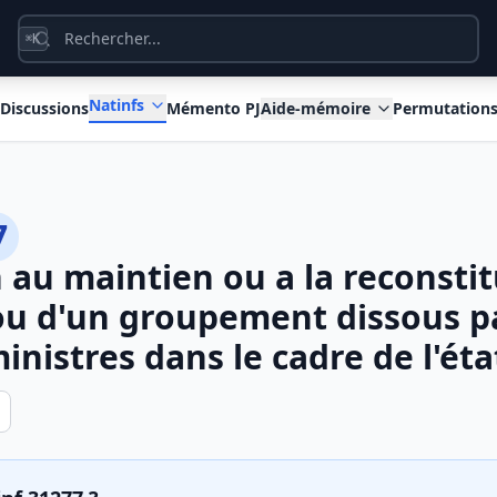
K
⌘
Natinfs
Discussions
Mémento PJ
Aide-mémoire
Permutation
7
n au maintien ou a la reconsti
ou d'un groupement dissous p
inistres dans le cadre de l'ét