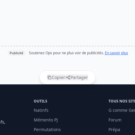
Soutenez Ops pour ne plus voir de publicités.
En savoir plus
Publicité
Copier
Partager
OUTILS
TOUS NOS SIT
Natinfs
G comme Ge
Mémento PJ
Forum
fs,
Permutations
Prépa