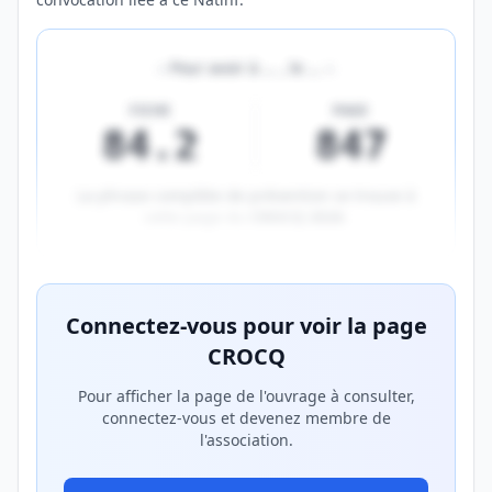
«
Pour avoir à
…
, le
…
»
FICHE
PAGE
84.2
847
La phrase complète de prévention se trouve à
cette page du
CROCQ 2026
.
Aperçu flouté du contenu réservé aux membres Prem
Connectez-vous pour voir la page
CROCQ
Pour afficher la page de l'ouvrage à consulter,
connectez-vous et devenez membre de
l'association.