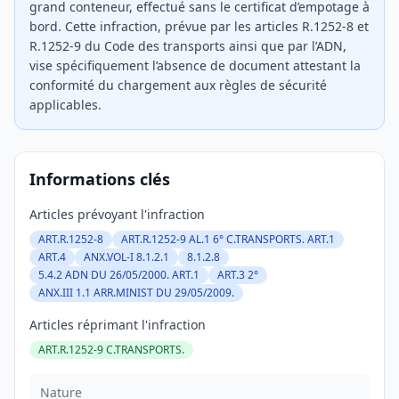
grand conteneur, effectué sans le certificat d’empotage à
bord. Cette infraction, prévue par les articles R.1252-8 et
R.1252-9 du Code des transports ainsi que par l’ADN,
vise spécifiquement l’absence de document attestant la
conformité du chargement aux règles de sécurité
applicables.
Informations clés
Articles prévoyant l'infraction
ART.R.1252-8
ART.R.1252-9 AL.1 6° C.TRANSPORTS. ART.1
ART.4
ANX.VOL-I 8.1.2.1
8.1.2.8
5.4.2 ADN DU 26/05/2000. ART.1
ART.3 2°
ANX.III 1.1 ARR.MINIST DU 29/05/2009.
Articles réprimant l'infraction
ART.R.1252-9 C.TRANSPORTS.
Nature