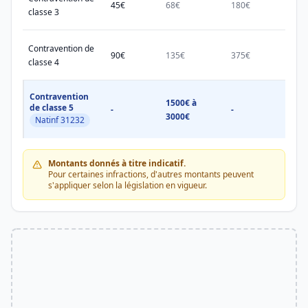
45€
68€
180€
450€
classe 3
Contravention de
90€
135€
375€
750€
classe 4
Contravention
1500€ à
1500
de classe 5
-
-
3000€
3000
Natinf 31232
Montants donnés à titre indicatif.
Pour certaines infractions, d'autres montants peuvent
s'appliquer selon la législation en vigueur.