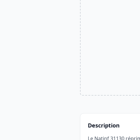
Description
Le Natinf 31130 réprim