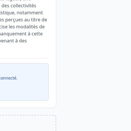
 des collectivités
uristique, notamment
es perçues au titre de
écise les modalités de
e manquement à cette
venant à des
 connecté.