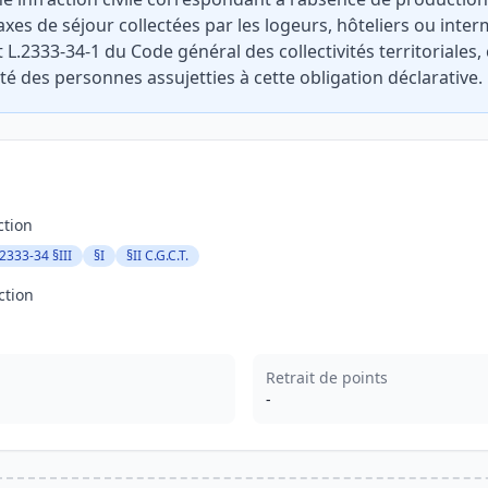
axes de séjour collectées par les logeurs, hôteliers ou inte
t L.2333-34-1 du Code général des collectivités territoriales,
té des personnes assujetties à cette obligation déclarative.
ction
2333-34 §III
§I
§II C.G.C.T.
ction
Retrait de points
-