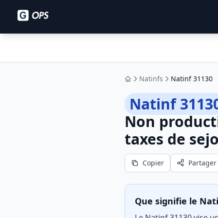
Natinfs
Natinf 31130
Accueil
Natinf 3113
Non producti
taxes de sej
Copier
Partager
Que signifie le Nat
Le Natinf 31130 vise un