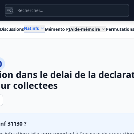
K
⌘
Natinfs
Discussions
Mémento PJ
Aide-mémoire
Permutation
0
on dans le delai de la declara
our collectees
inf 31130 ?
e infraction civile correspondant à l'absence de production,