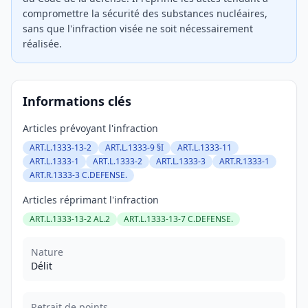
compromettre la sécurité des substances nucléaires,
sans que l'infraction visée ne soit nécessairement
réalisée.
Informations clés
Articles prévoyant l'infraction
ART.L.1333-13-2
ART.L.1333-9 §I
ART.L.1333-11
ART.L.1333-1
ART.L.1333-2
ART.L.1333-3
ART.R.1333-1
ART.R.1333-3 C.DEFENSE.
Articles réprimant l'infraction
ART.L.1333-13-2 AL.2
ART.L.1333-13-7 C.DEFENSE.
Nature
Délit
Retrait de points