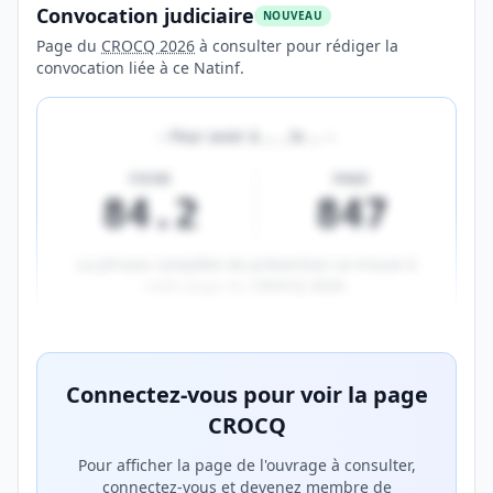
Convocation judiciaire
NOUVEAU
Page du
CROCQ 2026
à consulter pour rédiger la
convocation liée à ce Natinf.
«
Pour avoir à
…
, le
…
»
FICHE
PAGE
84.2
847
La phrase complète de prévention se trouve à
cette page du
CROCQ 2026
.
Aperçu flouté du contenu réservé aux membres Prem
Connectez-vous pour voir la page
CROCQ
Pour afficher la page de l'ouvrage à consulter,
connectez-vous et devenez membre de