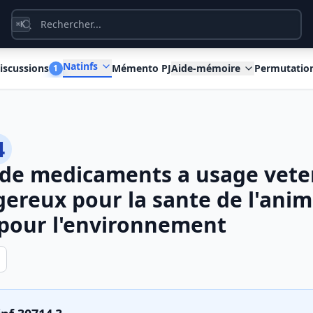
K
⌘
Natinfs
iscussions
Mémento PJ
Aide-mémoire
Permutatio
1
4
 de medicaments a usage vete
ngereux pour la sante de l'anim
pour l'environnement