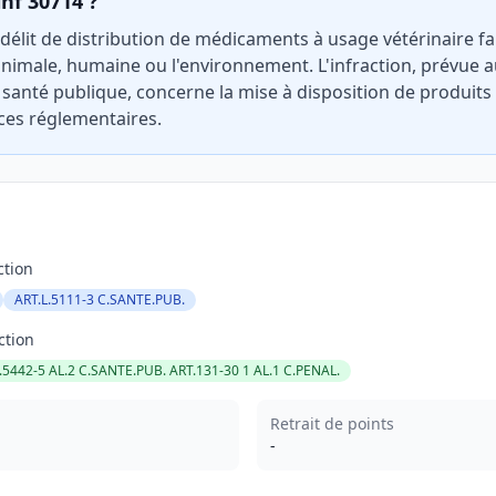
inf 30714 ?
 délit de distribution de médicaments à usage vétérinaire fa
nimale, humaine ou l'environnement. L'infraction, prévue au
 santé publique, concerne la mise à disposition de produits
es réglementaires.
ction
ART.L.5111-3 C.SANTE.PUB.
ction
.5442-5 AL.2 C.SANTE.PUB. ART.131-30 1 AL.1 C.PENAL.
Retrait de points
-