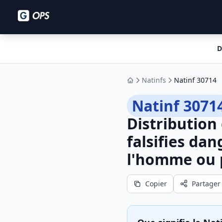
D
Natinfs
Natinf 30714
Accueil
Natinf 3071
Distribution
falsifies da
l'homme ou 
Copier
Partager