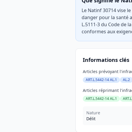
Que signifie le Nat
Le Natinf 30714 vise le
danger pour la santé a
L.5111-3 du Code de la
conformes aux exigenc
Informations clés
Articles prévoyant l'infra
ART.L.5442-14 AL.1
AL.2
Articles réprimant l'infra
ART.L.5442-14 AL.1
ART.L
Nature
Délit