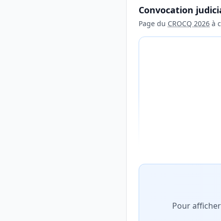
Convocation judici
Page du
CROCQ 2026
à c
Aperçu flouté du con
Pour affiche