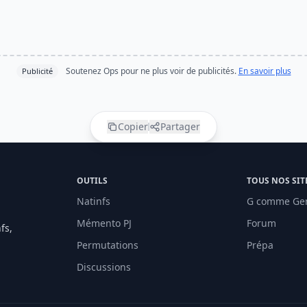
Soutenez Ops pour ne plus voir de publicités.
En savoir plus
Publicité
Copier
Partager
OUTILS
TOUS NOS SIT
Natinfs
G comme Ge
Mémento PJ
Forum
fs,
Permutations
Prépa
Discussions