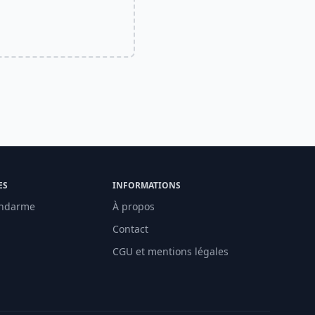
ES
INFORMATIONS
ndarme
À propos
Contact
CGU et mentions légales