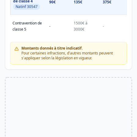
de classe 4
90€
135€
375€
750€
Natinf 30547
Contravention de
1500€ à
1500
-
-
classe 5
3000€
3000
Montants donnés à titre indicatif.
Pour certaines infractions, d'autres montants peuvent
s'appliquer selon la législation en vigueur.