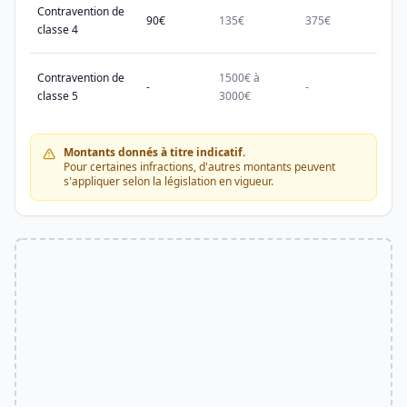
Contravention de
90€
135€
375€
750€
classe 4
Contravention de
1500€ à
1500
-
-
classe 5
3000€
3000
Montants donnés à titre indicatif.
Pour certaines infractions, d'autres montants peuvent
s'appliquer selon la législation en vigueur.