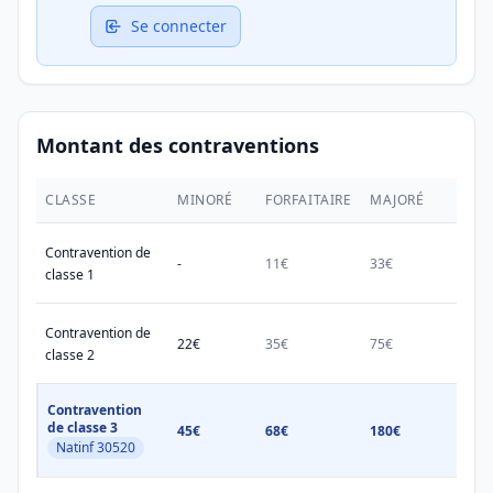
Se connecter
Montant des contraventions
CLASSE
MINORÉ
FORFAITAIRE
MAJORÉ
MAX.
Contravention de
-
11€
33€
38€
classe 1
Contravention de
22€
35€
75€
150€
classe 2
Contravention
de classe 3
45€
68€
180€
450€
Natinf 30520