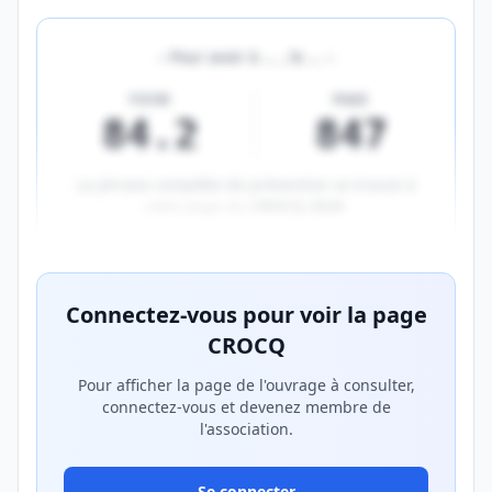
«
Pour avoir à
…
, le
…
»
FICHE
PAGE
84.2
847
La phrase complète de prévention se trouve à
cette page du
CROCQ 2026
.
Aperçu flouté du contenu réservé aux membres Prem
Connectez-vous pour voir la page
CROCQ
Pour afficher la page de l'ouvrage à consulter,
connectez-vous et devenez membre de
l'association.
Se connecter