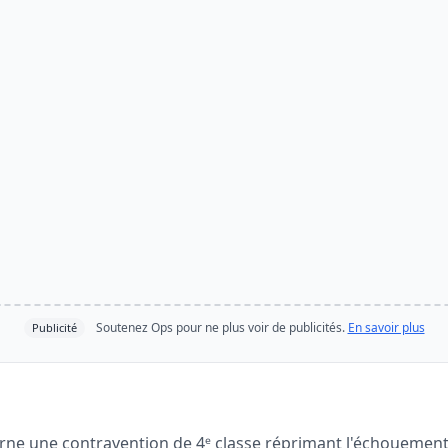
Soutenez Ops pour ne plus voir de publicités.
En savoir plus
Publicité
rne une contravention de 4ᵉ classe réprimant l'échouemen