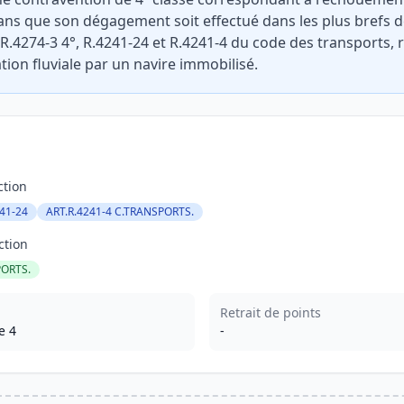
sans que son dégagement soit effectué dans les plus brefs dél
 R.4274-3 4°, R.4241-24 et R.4241-4 du code des transports, 
tion fluviale par un navire immobilisé.
ction
241-24
ART.R.4241-4 C.TRANSPORTS.
ction
PORTS.
Retrait de points
e 4
-