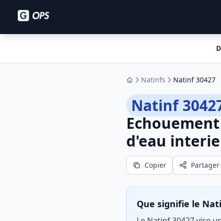
D
Natinfs
Natinf 30427
Accueil
Natinf 3042
Echouement 
d'eau interie
Copier
Partager
Que signifie le Nat
Le Natinf 30427 vise 