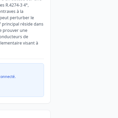
es R.4274-3 4°,
entraves à la
 peut perturber le
f principal réside dans
de prouver une
conducteurs de
glementaire visant à
 connecté.