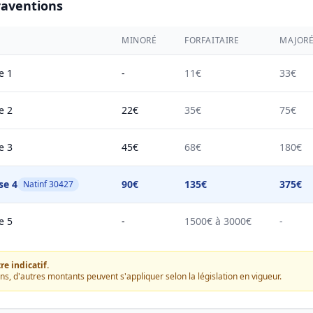
raventions
MINORÉ
FORFAITAIRE
MAJOR
e 1
-
11€
33€
e 2
22€
35€
75€
e 3
45€
68€
180€
se 4
90€
135€
375€
Natinf 30427
e 5
-
1500€ à 3000€
-
e indicatif.
ons, d'autres montants peuvent s'appliquer selon la législation en vigueur.