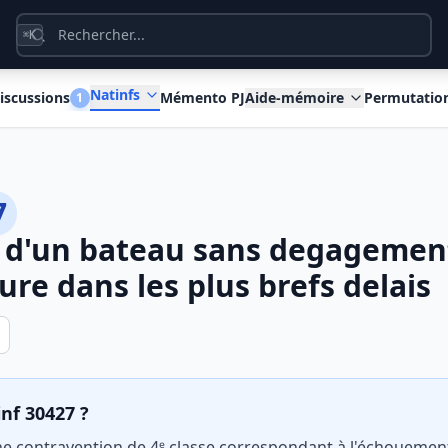
K
⌘
Natinfs
iscussions
Mémento PJ
Aide-mémoire
Permutatio
1
7
d'un bateau sans degagement 
ure dans les plus brefs delais
inf 30427 ?
une contravention de 4ᵉ classe correspondant à l'échouemen