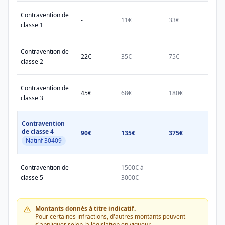
Contravention de
-
11€
33€
38€
classe 1
Contravention de
22€
35€
75€
150€
classe 2
Contravention de
45€
68€
180€
450€
classe 3
Contravention
de classe 4
90€
135€
375€
750€
Natinf 30409
Contravention de
1500€ à
1500
-
-
classe 5
3000€
3000
Montants donnés à titre indicatif.
Pour certaines infractions, d'autres montants peuvent
s'appliquer selon la législation en vigueur.