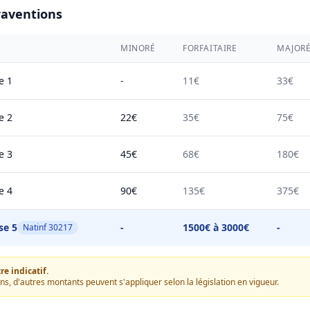
raventions
MINORÉ
FORFAITAIRE
MAJOR
e 1
-
11€
33€
e 2
22€
35€
75€
e 3
45€
68€
180€
e 4
90€
135€
375€
se 5
-
1500€ à 3000€
-
Natinf 30217
e indicatif.
ons, d'autres montants peuvent s'appliquer selon la législation en vigueur.