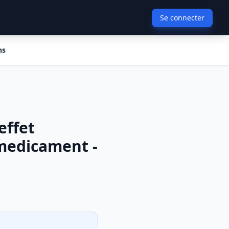
Se connecter
ns
effet
 medicament -