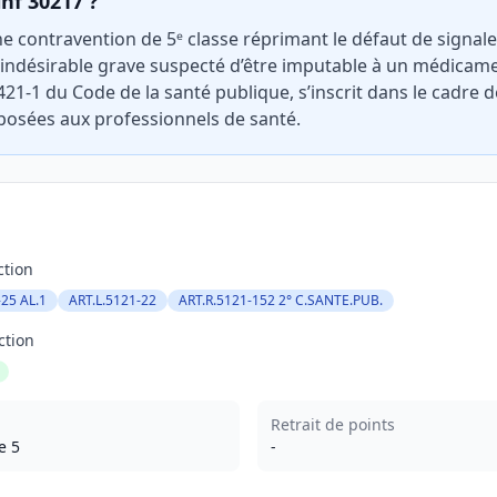
inf 30217 ?
ne contravention de 5ᵉ classe réprimant le défaut de signa
indésirable grave suspecté d’être imputable à un médicamen
5421-1 du Code de la santé publique, s’inscrit dans le cadre 
osées aux professionnels de santé.
ction
-25 AL.1
ART.L.5121-22
ART.R.5121-152 2° C.SANTE.PUB.
ction
Retrait de points
e 5
-