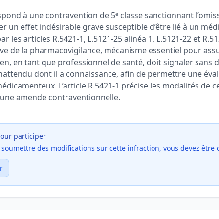
spond à une contravention de 5ᵉ classe sanctionnant l’omis
 un effet indésirable grave susceptible d’être lié à un méd
ar les articles R.5421-1, L.5121-25 alinéa 1, L.5121-22 et R.
lève de la pharmacovigilance, mécanisme essentiel pour assu
en, en tant que professionnel de santé, doit signaler sans dé
inattendu dont il a connaissance, afin de permettre une éva
dicamenteux. L’article R.5421-1 précise les modalités de ce
 une amende contraventionnelle.
our participer
et soumettre des modifications sur cette infraction, vous devez être
r