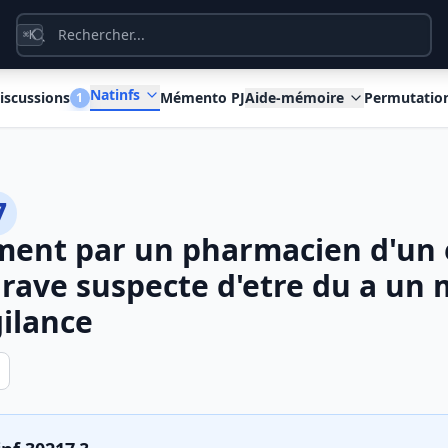
K
⌘
Natinfs
iscussions
Mémento PJ
Aide-mémoire
Permutatio
1
7
ment par un pharmacien d'un 
grave suspecte d'etre du a un
ilance