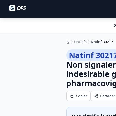
D
Natinfs
Natinf 30217
Accueil
Natinf 3021
Non signale
indesirable 
pharmacovig
Copier
Partager