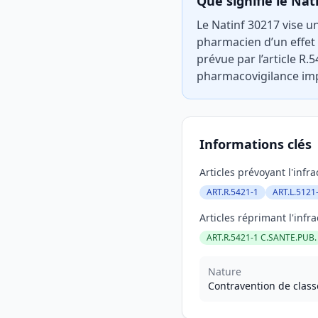
Que signifie le Nat
Le Natinf 30217 vise u
pharmacien d’un effet 
prévue par l’article R.
pharmacovigilance imp
Informations clés
Articles prévoyant l'infra
ART.R.5421-1
ART.L.5121
Articles réprimant l'infra
ART.R.5421-1 C.SANTE.PUB.
Nature
Contravention de class