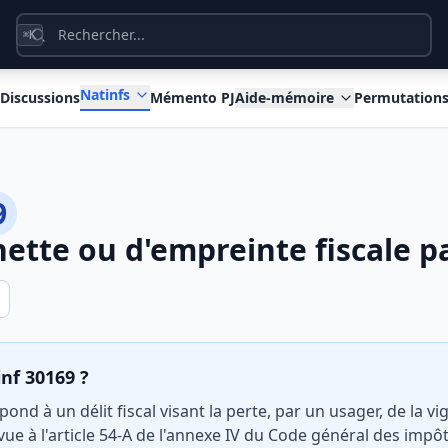
K
⌘
Natinfs
Discussions
Mémento PJ
Aide-mémoire
Permutation
9
nette ou d'empreinte fiscale p
inf 30169 ?
ond à un délit fiscal visant la perte, par un usager, de la v
vue à l'article 54-A de l'annexe IV du Code général des impôt