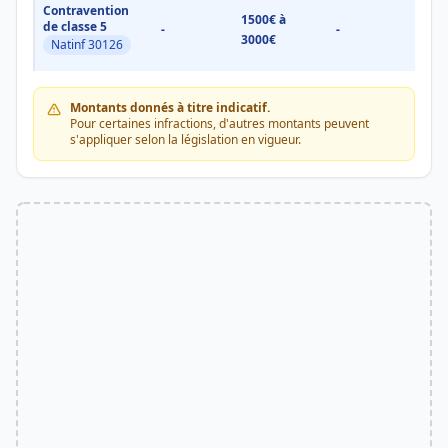
Contravention
1500€ à
1500
de classe 5
-
-
3000€
3000
Natinf 30126
Montants donnés à titre indicatif.
Pour certaines infractions, d'autres montants peuvent
s'appliquer selon la législation en vigueur.