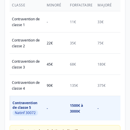
CLASSE
MINORÉ
FORFAITAIRE
MAJORÉ
MAX.
Contravention de
-
11€
33€
38€
classe 1
Contravention de
22€
35€
75€
150€
classe 2
Contravention de
45€
68€
180€
450€
classe 3
Contravention de
90€
135€
375€
750€
classe 4
Contravention
1500€ à
1500
de classe 5
-
-
3000€
3000
Natinf 30072