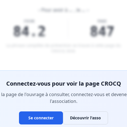
«
Pour avoir à
…
, le
…
»
FICHE
PAGE
84.2
847
La phrase complète de prévention se trouve à cette page du
CROCQ 2026
.
tenu réservé aux membres Premium.
Connectez-vous pour voir la page CROCQ
r la page de l'ouvrage à consulter, connectez-vous et deve
l'association.
Se connecter
Découvrir l'asso