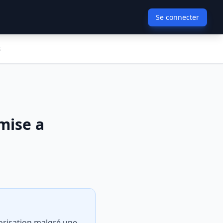
Se connecter
s
mise a
utorisation malgré une