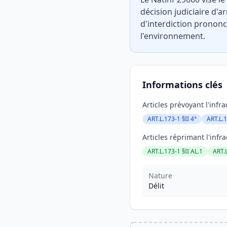
décision judiciaire d'a
d'interdiction prononc
l'environnement.
Informations clés
Articles prévoyant l'infra
ART.L.173-1 §II 4°
ART.L.1
Articles réprimant l'infra
ART.L.173-1 §II AL.1
ART.
Nature
Délit