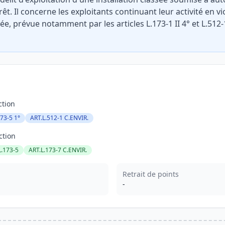
rrêt. Il concerne les exploitants continuant leur activité en 
ée, prévue notamment par les articles L.173-1 II 4° et L.512
ction
73-5 1°
ART.L.512-1 C.ENVIR.
ction
L.173-5
ART.L.173-7 C.ENVIR.
Retrait de points
-