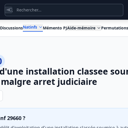
K
⌘
Natinfs
Discussions
Mémento PJ
Aide-mémoire
Permutation
0
 d'une installation classee sou
 malgre arret judiciaire
inf 29660 ?
 délit d'exploitation d'une installation classée soumise à a