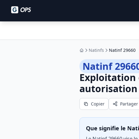
Natinfs
Natinf 29660
Accueil
Natinf 2966
Exploitation
autorisation
Copier
Partager
Que signifie le Nat
Le Natinf 29660 vise le