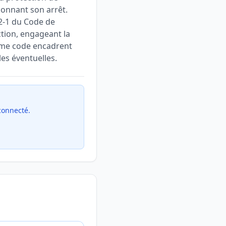
donnant son arrêt.
512-1 du Code de
ction, engageant la
 même code encadrent
les éventuelles.
 connecté.