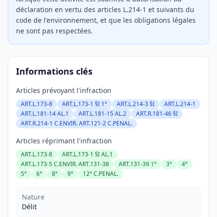
déclaration en vertu des articles L.214-1 et suivants du
code de l'environnement, et que les obligations légales
ne sont pas respectées.
Informations clés
Articles prévoyant l'infraction
ART.L.173-8
ART.L.173-1 §I 1°
ART.L.214-3 §I
ART.L.214-1
ART.L.181-14 AL.1
ART.L.181-15 AL.2
ART.R.181-46 §I
ART.R.214-1 C.ENVIR. ART.121-2 C.PENAL.
Articles réprimant l'infraction
ART.L.173-8
ART.L.173-1 §I AL.1
ART.L.173-5 C.ENVIR. ART.131-38
ART.131-39 1°
3°
4°
5°
6°
8°
9°
12° C.PENAL.
Nature
Délit