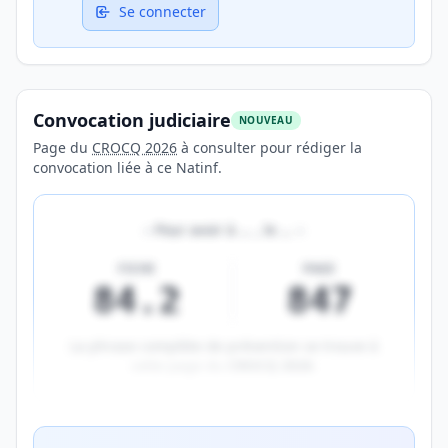
Se connecter
Convocation judiciaire
NOUVEAU
Page du
CROCQ 2026
à consulter pour rédiger la
convocation liée à ce Natinf.
«
Pour avoir à
…
, le
…
»
FICHE
PAGE
84.2
847
La phrase complète de prévention se trouve à
cette page du
CROCQ 2026
.
Aperçu flouté du contenu réservé aux membres Prem