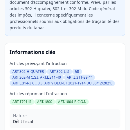
document d’accompagnement conforme. Prévu par les
articles 302-H-quater, 302-L et 302-M du Code général
des impôts, il concerne spécifiquement les
professionnels soumis aux obligations de traçabilité des
produits du tabac.
Informations clés
Articles prévoyant l'infraction
ART.302-H-QUATER
ART.302-L §I
§II
ART.302-M C.G.I. ART.L.311-40
ART.L.311-39 4°
ART.L.314-3 C.I.B.S. ART.9 DECRET 2021-1914 DU 30/12/2021.
Articles réprimant l'infraction
ART.1791 §I
ART.1800
ART.1804-B C.G.I.
Nature
Délit fiscal