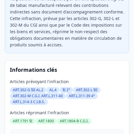
de tabac manufacturé relevant des contributions
indirectes sans document d'accompagnement conforme.
Cette infraction, prévue par les articles 302-G, 302-L et
302-M du CGI ainsi que par le Code des impositions sur
les biens et services, réprime le non-respect des
obligations documentaires en matière de circulation de
produits soumis à accises.
Informations clés
Articles prévoyant l'infraction
ART.302-G §II AL.2
AL.4
§I 2°
ART.302-L §II
ART.302-M C.G.I. ART.L.311-40
ART.L.311-39 4°
ART.L.314-3 C.I.B.S.
Articles réprimant l'infraction
ART.1791 §I
ART.1800
ART.1804-B C.G.I.