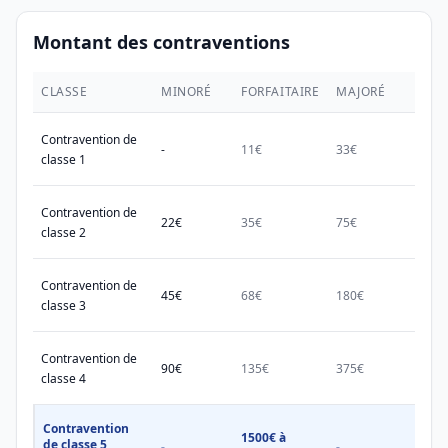
Montant des contraventions
CLASSE
MINORÉ
FORFAITAIRE
MAJORÉ
MAX.
Contravention de
-
11€
33€
38€
classe 1
Contravention de
22€
35€
75€
150€
classe 2
Contravention de
45€
68€
180€
450€
classe 3
Contravention de
90€
135€
375€
750€
classe 4
Contravention
1500€ à
1500
de classe 5
-
-