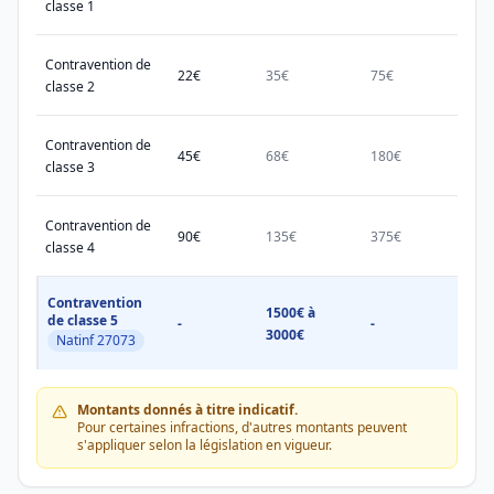
classe 1
Contravention de
22€
35€
75€
150€
classe 2
Contravention de
45€
68€
180€
450€
classe 3
Contravention de
90€
135€
375€
750€
classe 4
Contravention
1500€ à
1500
de classe 5
-
-
3000€
3000
Natinf 27073
Montants donnés à titre indicatif.
Pour certaines infractions, d'autres montants peuvent
s'appliquer selon la législation en vigueur.