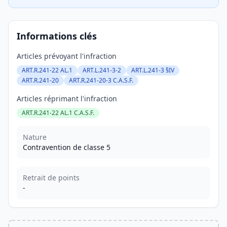
Informations clés
Articles prévoyant l'infraction
ART.R.241-22 AL.1
ART.L.241-3-2
ART.L.241-3 §IV
ART.R.241-20
ART.R.241-20-3 C.A.S.F.
Articles réprimant l'infraction
ART.R.241-22 AL.1 C.A.S.F.
Nature
Contravention de classe 5
Retrait de points
-