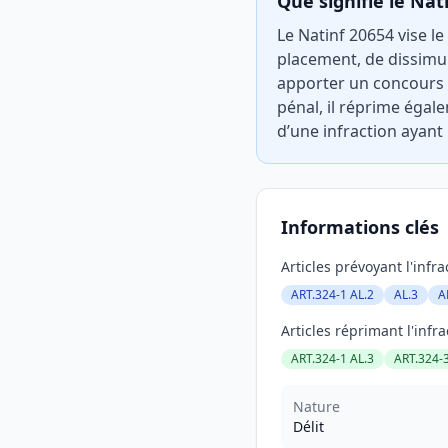
Que signifie le Nat
Le Natinf 20654 vise le
placement, de dissimul
apporter un concours à
pénal, il réprime égal
d’une infraction ayant
Informations clés
Articles prévoyant l'infra
ART.324-1 AL.2
AL.3
A
Articles réprimant l'infra
ART.324-1 AL.3
ART.324-
Nature
Délit