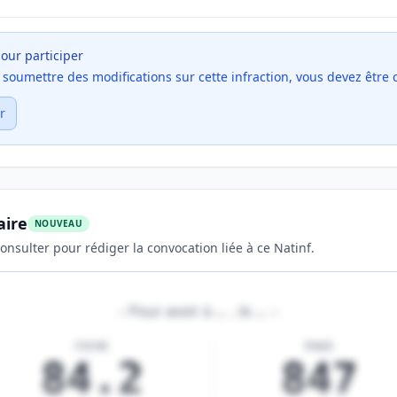
our participer
et soumettre des modifications sur cette infraction, vous devez être
r
aire
NOUVEAU
onsulter pour rédiger la convocation liée à ce Natinf.
«
Pour avoir à
…
, le
…
»
FICHE
PAGE
84.2
847