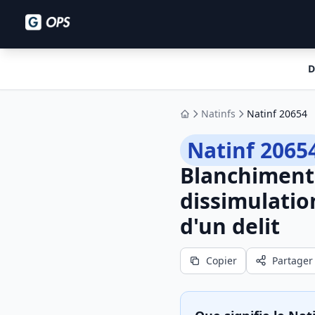
D
Natinfs
Natinf 20654
Accueil
Natinf 2065
Blanchiment 
dissimulatio
d'un delit
Copier
Partager