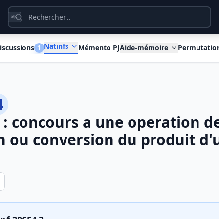
K
⌘
Natinfs
iscussions
Mémento PJ
Aide-mémoire
Permutatio
1
4
: concours a une operation d
n ou conversion du produit d'