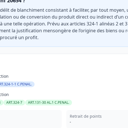
inf 20654 ?
 délit de blanchiment consistant à faciliter, par tout moyen
ation ou de conversion du produit direct ou indirect d’un cr
 une telle opération. Prévu aux articles 324-1 alinéas 2 et 
ement la justification mensongère de l’origine des biens ou 
 procuré un profit.
ction
RT.324-1-1 C.PENAL.
ction
3
ART.324-7
ART.131-30 AL.1 C.PENAL.
Retrait de points
-