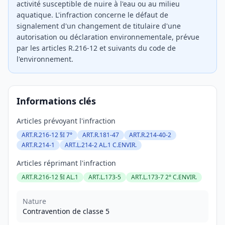
activité susceptible de nuire à l'eau ou au milieu
aquatique. L'infraction concerne le défaut de
signalement d'un changement de titulaire d'une
autorisation ou déclaration environnementale, prévue
par les articles R.216-12 et suivants du code de
l'environnement.
Informations clés
Articles prévoyant l'infraction
ART.R.216-12 §I 7°
ART.R.181-47
ART.R.214-40-2
ART.R.214-1
ART.L.214-2 AL.1 C.ENVIR.
Articles réprimant l'infraction
ART.R.216-12 §I AL.1
ART.L.173-5
ART.L.173-7 2° C.ENVIR.
Nature
Contravention de classe 5