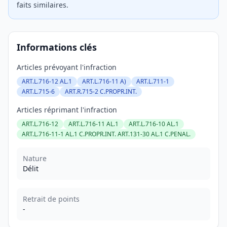
faits similaires.
Informations clés
Articles prévoyant l'infraction
ART.L.716-12 AL.1
ART.L.716-11 A)
ART.L.711-1
ART.L.715-6
ART.R.715-2 C.PROPR.INT.
Articles réprimant l'infraction
ART.L.716-12
ART.L.716-11 AL.1
ART.L.716-10 AL.1
ART.L.716-11-1 AL.1 C.PROPR.INT. ART.131-30 AL.1 C.PENAL.
Nature
Délit
Retrait de points
-