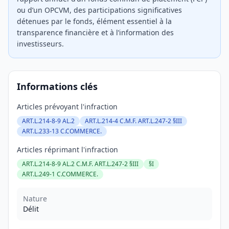
ou d’un OPCVM, des participations significatives
détenues par le fonds, élément essentiel à la
transparence financière et à l’information des
investisseurs.
Informations clés
Articles prévoyant l'infraction
ART.L.214-8-9 AL.2
ART.L.214-4 C.M.F. ART.L.247-2 §III
ART.L.233-13 C.COMMERCE.
Articles réprimant l'infraction
ART.L.214-8-9 AL.2 C.M.F. ART.L.247-2 §III
§I
ART.L.249-1 C.COMMERCE.
Nature
Délit