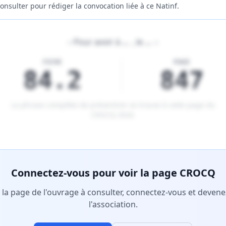
onsulter pour rédiger la convocation liée à ce Natinf.
«
Pour avoir à
…
, le
…
»
FICHE
PAGE
84.2
847
La phrase complète de prévention se trouve à cette page du
CROCQ 2026
.
tenu réservé aux membres Premium.
Connectez-vous pour voir la page CROCQ
r la page de l'ouvrage à consulter, connectez-vous et deve
l'association.