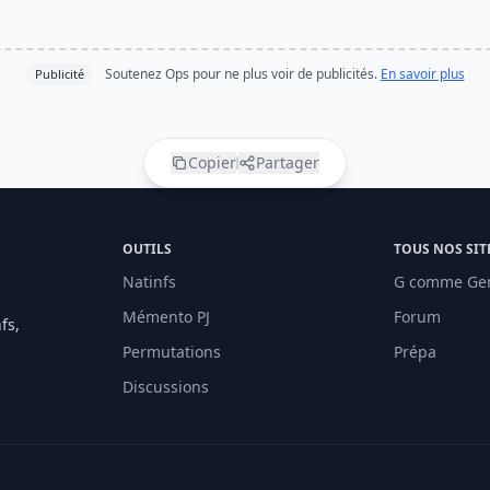
Soutenez Ops pour ne plus voir de publicités.
En savoir plus
Publicité
Copier
Partager
OUTILS
TOUS NOS SIT
Natinfs
G comme Ge
Mémento PJ
Forum
fs,
Permutations
Prépa
Discussions