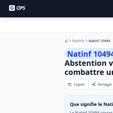
Natinfs
Natinf 10494
Accueil
Natinf 1049
Abstention v
combattre un
Copier
Partager
Que signifie le Nat
Le Natinf 10494 corres