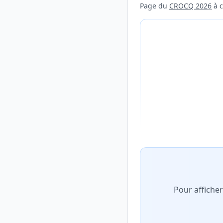
Page du
CROCQ 2026
à c
Aperçu flouté du con
Pour affiche