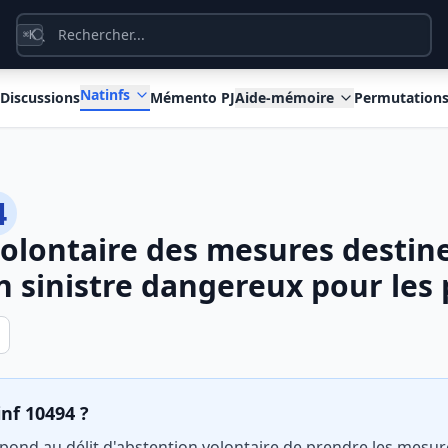
K
⌘
Natinfs
Discussions
Mémento PJ
Aide-mémoire
Permutation
4
olontaire des mesures destin
 sinistre dangereux pour les
inf 10494 ?
pond au délit d'abstention volontaire de prendre les mesu