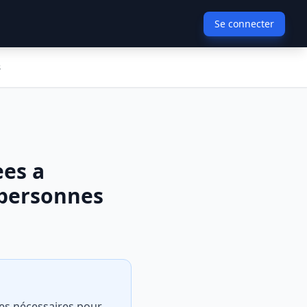
Se connecter
s
ees a
 personnes
res nécessaires pour