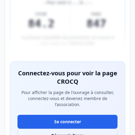
«
Pour avoir à
…
, le
…
»
FICHE
PAGE
84.2
847
La phrase complète de prévention se trouve à
cette page du
CROCQ 2026
.
Aperçu flouté du contenu réservé aux membres Prem
Connectez-vous pour voir la page
CROCQ
Pour afficher la page de l'ouvrage à consulter,
connectez-vous et devenez membre de
l'association.
Se connecter