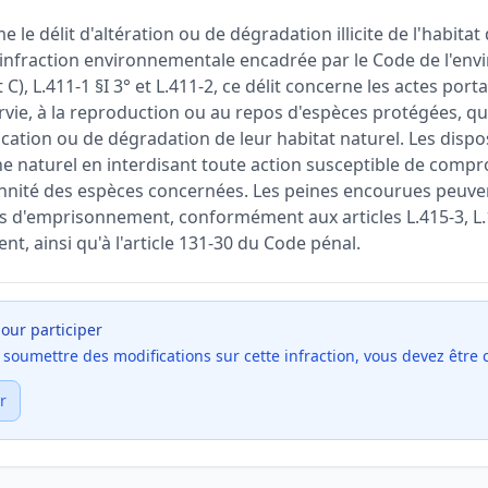
e le délit d'altération ou de dégradation illicite de l'habita
nfraction environnementale encadrée par le Code de l'env
et C), L.411-1 §I 3° et L.411-2, ce délit concerne les actes por
rvie, à la reproduction ou au repos d'espèces protégées, qu'
cation ou de dégradation de leur habitat naturel. Les dispos
e naturel en interdisant toute action susceptible de compro
nnité des espèces concernées. Les peines encourues peuven
 d'emprisonnement, conformément aux articles L.415-3, L.1
t, ainsi qu'à l'article 131-30 du Code pénal.
our participer
et soumettre des modifications sur cette infraction, vous devez être
r