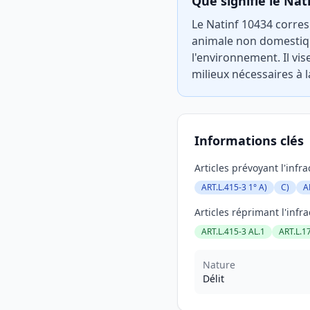
Que signifie le Nat
Le Natinf 10434 corresp
animale non domestique,
l'environnement. Il vi
milieux nécessaires à 
Informations clés
Articles prévoyant l'infra
ART.L.415-3 1° A)
C)
A
Articles réprimant l'infra
ART.L.415-3 AL.1
ART.L.1
Nature
Délit