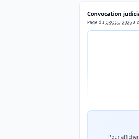
Convocation judici
Page du
CROCQ 2026
à c
Aperçu flouté du con
Pour affiche