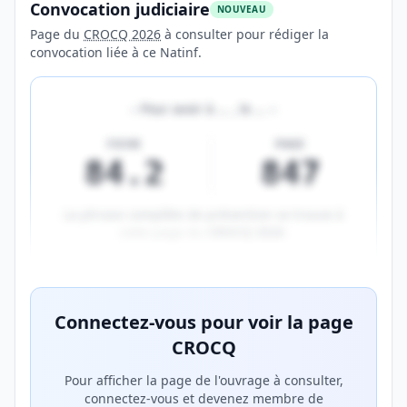
Convocation judiciaire
NOUVEAU
Page du
CROCQ 2026
à consulter pour rédiger la
convocation liée à ce Natinf.
«
Pour avoir à
…
, le
…
»
FICHE
PAGE
84.2
847
La phrase complète de prévention se trouve à
cette page du
CROCQ 2026
.
Aperçu flouté du contenu réservé aux membres Prem
Connectez-vous pour voir la page
CROCQ
Pour afficher la page de l'ouvrage à consulter,
connectez-vous et devenez membre de