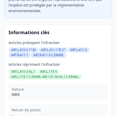
l'espèce est protégée par la réglementation
environnementale.
Informations clés
Articles prévoyant l'infraction
ART.L.415-3 1° B)
ART.L.411-1 §I 2°
ART.L.411-2
ART.R.411-1
ART.R.411-3 C.ENVIR.
Articles réprimant l'infraction
ART.L.415-3 AL.1
ART.L.173-5
ART.L.173-7 C.ENVIR. ART.131-30 AL.1 C.PENAL.
Nature
Délit
Retrait de points
-