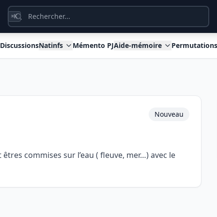
K
⌘
Discussions
Natinfs
Mémento PJ
Aide-mémoire
Permutation
Nouveau
 êtres commises sur l’eau ( fleuve, mer…) avec le