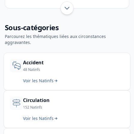
comportement du conducteur et infractions
liées aux transports routiers. Cette page aide les
Afficher toute l’introduction
forces de l’ordre à identifier rapidement le bon
Sous-catégories
code d’infraction routière.
Parcourez les thématiques liées aux circonstances
aggravantes.
Accident
48 Natinfs
Voir les Natinfs
Circulation
152 Natinfs
Voir les Natinfs