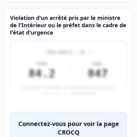
Page CROCQ de la qualification
Violation d'un arrêté pris par le ministre
de l'Intérieur ou le préfet dans le cadre de
l'état d'urgence
«
Pour avoir à
…
, le
…
»
FICHE
PAGE
84.2
847
La phrase complète de prévention se trouve à
cette page du
CROCQ 2026
.
Aperçu flouté du contenu réservé aux membres Prem
Connectez-vous pour voir la page
CROCQ