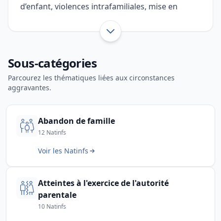
d’enfant, violences intrafamiliales, mise en
danger de mineur, corruption de mineur et
infractions liées à l’autorité parentale. Cette
Afficher toute l’introduction
page aide les forces de l’ordre à retrouver
Sous-catégories
rapidement le code d’infraction pertinent.
Parcourez les thématiques liées aux circonstances
aggravantes.
Abandon de famille
12 Natinfs
Voir les Natinfs
Atteintes à l'exercice de l'autorité
parentale
10 Natinfs