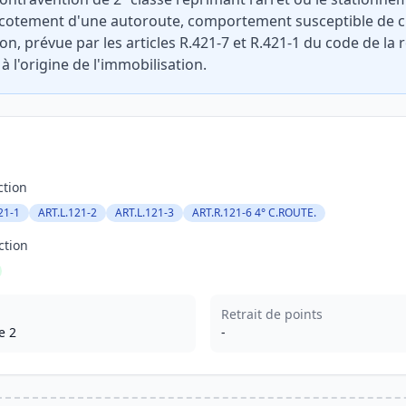
accotement d'une autoroute, comportement susceptible de 
ction, prévue par les articles R.421-7 et R.421-1 du code de la
 l'origine de l'immobilisation.
ction
21-1
ART.L.121-2
ART.L.121-3
ART.R.121-6 4° C.ROUTE.
ction
Retrait de points
e 2
-