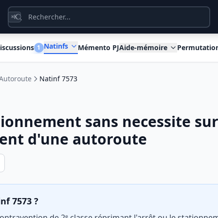
K
⌘
Natinfs
iscussions
Mémento PJ
Aide-mémoire
Permutatio
1
Autoroute
Natinf 7573
tionnement sans necessite sur
ent d'une autoroute
inf 7573 ?
 contravention de 2ᵉ classe réprimant l'arrêt ou le stationn