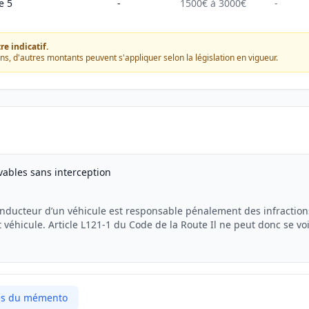
e 5
-
1500€ à 3000€
-
e indicatif.
ons, d'autres montants peuvent s'appliquer selon la législation en vigueur.
evables sans interception
onducteur d’un véhicule est responsable pénalement des infraction
 véhicule. Article L121-1 du Code de la Route Il ne peut donc se voi
P...
cles du mémento