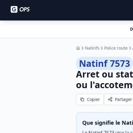
D
Natinfs
Police route
Accueil
Natinf 7573
Arret ou sta
ou l'accotem
Copier
Partager
Que signifie le Nat
Le Natinf 7573 vise la