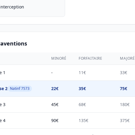
interception
raventions
MINORÉ
FORFAITAIRE
MAJORÉ
e 1
-
11€
33€
se 2
22€
35€
75€
Natinf 7573
e 3
45€
68€
180€
e 4
90€
135€
375€