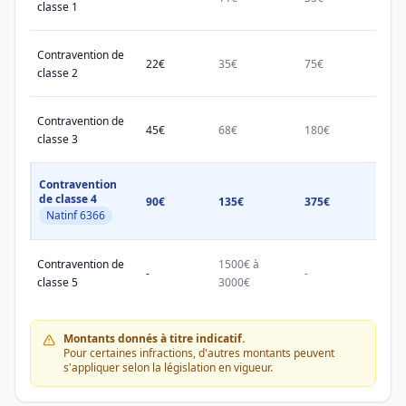
classe 1
Contravention de
22€
35€
75€
150€
classe 2
Contravention de
45€
68€
180€
450€
classe 3
Contravention
de classe 4
90€
135€
375€
750€
Natinf 6366
Contravention de
1500€ à
1500
-
-
classe 5
3000€
3000
Montants donnés à titre indicatif.
Pour certaines infractions, d'autres montants peuvent
s'appliquer selon la législation en vigueur.