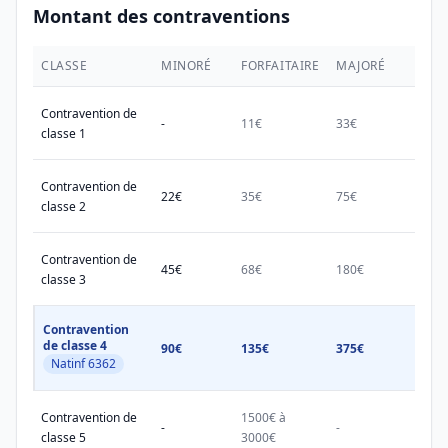
Montant des contraventions
CLASSE
MINORÉ
FORFAITAIRE
MAJORÉ
MAX.
Contravention de
-
11€
33€
38€
classe 1
Contravention de
22€
35€
75€
150€
classe 2
Contravention de
45€
68€
180€
450€
classe 3
Contravention
de classe 4
90€
135€
375€
750€
Natinf 6362
Contravention de
1500€ à
1500
-
-
classe 5
3000€
3000