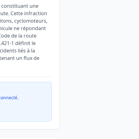
, constituant une
ute. Cette infraction
iétons, cyclomoteurs,
éhicule ne répondant
Code de la route
421-1 définit le
idents liés à la
tenant un flux de
 connecté.