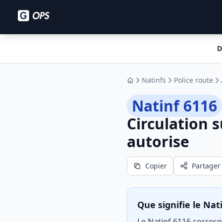
D
Natinfs
Police route
Accueil
Natinf 6116
Circulation 
autorise
Copier
Partager
Que signifie le Nat
Le Natinf 6116 corresp