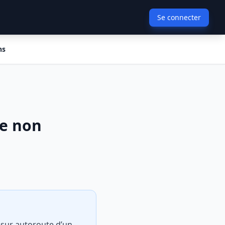
Se connecter
ns
le non
n sur autoroute d’un