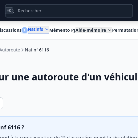
K
⌘
Natinfs
iscussions
Mémento PJ
Aide-mémoire
Permutatio
1
Autoroute
Natinf 6116
sur une autoroute d'un véhicu
inf 6116 ?
ond à la contravention de 2ᵉ classe réprimant la circulatio