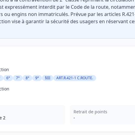
est expressément interdit par le Code de la route, notammen
s ou engins non immatriculés. Prévue par les articles R.421
action vise à garantir la sécurité des usagers en réservant c
ction
°
6°
7°
8°
9°
§III
ART.R.421-1 C.ROUTE.
ction
Retrait de points
e 2
-