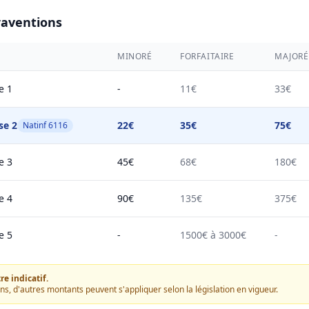
raventions
MINORÉ
FORFAITAIRE
MAJORÉ
e 1
-
11€
33€
se 2
22€
35€
75€
Natinf 6116
e 3
45€
68€
180€
e 4
90€
135€
375€
e 5
-
1500€ à 3000€
-
e indicatif.
ons, d'autres montants peuvent s'appliquer selon la législation en vigueur.