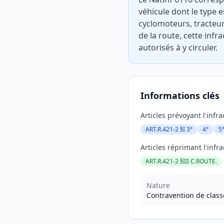
véhicule dont le type 
cyclomoteurs, tracteur
de la route, cette infr
autorisés à y circuler.
Informations clés
Articles prévoyant l'infra
ART.R.421-2 §I 3°
4°
5
Articles réprimant l'infra
ART.R.421-2 §III C.ROUTE.
Nature
Contravention de class