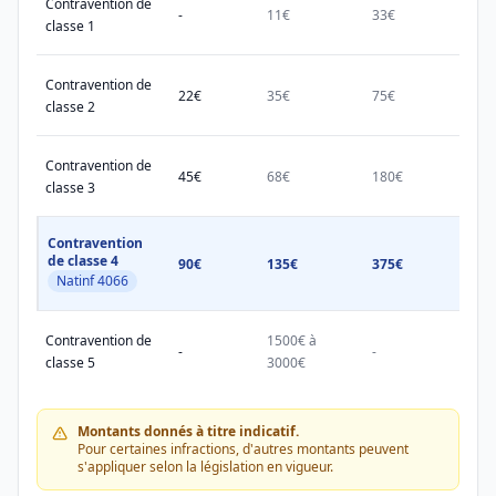
Contravention de
-
11€
33€
38€
classe 1
Contravention de
22€
35€
75€
150€
classe 2
Contravention de
45€
68€
180€
450€
classe 3
Contravention
de classe 4
90€
135€
375€
750€
Natinf 4066
Contravention de
1500€ à
1500
-
-
classe 5
3000€
3000
Montants donnés à titre indicatif.
Pour certaines infractions, d'autres montants peuvent
s'appliquer selon la législation en vigueur.