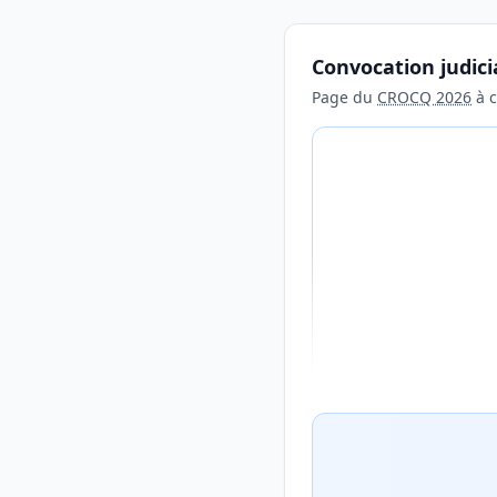
Convocation judici
Page du
CROCQ 2026
à c
Aperçu flouté du con