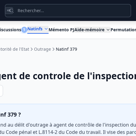
K
⌘
Natinfs
iscussions
Mémento PJ
Aide-mémoire
Permutatio
1
torité de l'Etat
Outrage
Natinf 379
ent de controle de l'inspectio
inf 379 ?
d au délit d'outrage à agent de contrôle de l'inspection du 
 du Code pénal et L.8114-2 du Code du travail. Il vise des pa