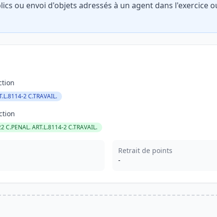
lics ou envoi d'objets adressés à un agent dans l'exercice ou
ction
T.L.8114-2 C.TRAVAIL.
ction
2 C.PENAL. ART.L.8114-2 C.TRAVAIL.
Retrait de points
-