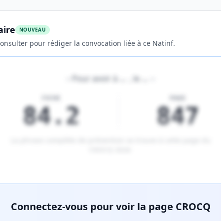
aire
NOUVEAU
onsulter pour rédiger la convocation liée à ce Natinf.
«
Pour avoir à
…
, le
…
»
FICHE
PAGE
84.2
847
La phrase complète de prévention se trouve à cette page du
CROCQ 2026
.
tenu réservé aux membres Premium.
Connectez-vous pour voir la page CROCQ