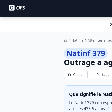
D
Natinfs
Atteintes à l'au
Accueil
Natinf 379
Outrage a ag
Copier
Partager
Que signifie le Nat
Le Natinf 379 correspon
articles 433-5 alinéa 2