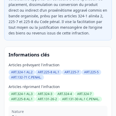
placement, dissimulation ou conversion du produit
direct ou indirect d’un proxénétisme aggravé commis en
bande organisée, prévu par les articles 324-1 alinéa 2,
225-7 et 225-8 du Code pénal. Il vise la facilitation par
tout moyen ou la justification mensongère de l’origine
des biens ou revenus issus de cette infraction.
Informations clés
Articles prévoyant l'infraction
ART.324-1 AL.2
ART.225-8 AL.1
ART.225-7
ART.225-5
ART.132-71 C.PENAL.
Articles réprimant l'infraction
ART.324-1 AL.3
ART.324-3
ART.324-4
ART.324-7
ART.225-8 AL.1
ART.131-26-2
ART.131-30 AL.1 C.PENAL.
Nature