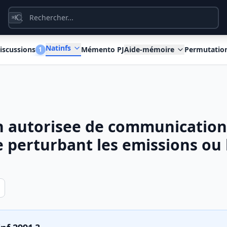
K
⌘
Natinfs
iscussions
Mémento PJ
Aide-mémoire
Permutatio
1
n autorisee de communication
e perturbant les emissions ou 