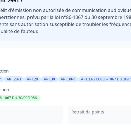
inf 2991 ?
 délit d'émission non autorisée de communication audiovisue
hertziennes, prévu par la loi n°86-1067 du 30 septembre 198
ments sans autorisation susceptible de troubler les fréquenc
ualité de l'auteur.
ction
°
ART.28-3
ART.29
ART.30
ART.30-1
ART.33-2 LOI 86-1067 DU 30/0
ction
86-1067 DU 30/09/1986.
Retrait de points
-