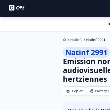
D
Natinfs
Natinf 2991
Accueil
Natinf 2991
Emission no
audiovisuell
hertziennes
Copier
Partager