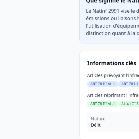
Que signifie le Nat
Le Natinf 2991 vise le
émissions ou liaisons 
l'utilisation d'équipe
distinction quant à la q
Informations clés
Articles prévoyant l'infra
ART.78 III AL.1
ART.78 I 1
Articles réprimant l'infra
ART.78 III AL.1
AL.4 LOI 
Nature
Délit