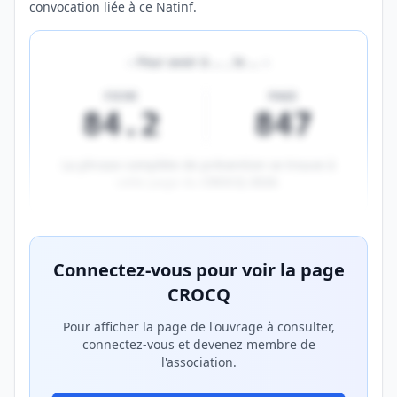
convocation liée à ce Natinf.
«
Pour avoir à
…
, le
…
»
FICHE
PAGE
84.2
847
La phrase complète de prévention se trouve à
cette page du
CROCQ 2026
.
Aperçu flouté du contenu réservé aux membres Prem
Connectez-vous pour voir la page
CROCQ
Pour afficher la page de l'ouvrage à consulter,
connectez-vous et devenez membre de
l'association.