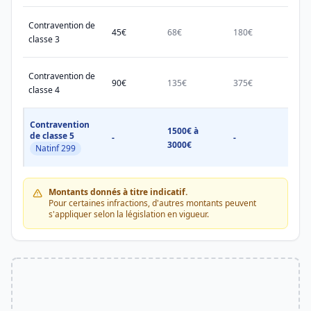
Contravention de
45€
68€
180€
450€
classe 3
Contravention de
90€
135€
375€
750€
classe 4
Contravention
1500€ à
1500
de classe 5
-
-
3000€
3000
Natinf 299
Montants donnés à titre indicatif.
Pour certaines infractions, d'autres montants peuvent
s'appliquer selon la législation en vigueur.