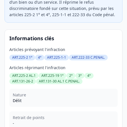
d’un bien ou d’un service. Il réprime le refus
discriminatoire fondé sur cette situation, prévu par les
articles 225-2 1° et 4°, 225-1-1 et 222-33 du Code pénal.
Informations clés
Articles prévoyant l'infraction
ART.225-2 1°
4°
ART.225-1-1
ART.222-33 C.PENAL.
Articles réprimant l'infraction
ART.225-2 AL.1
ART.225-19 1°
2°
3°
4°
ART.131-26-2
ART.131-30 AL.1 C.PENAL.
Nature
Délit
Retrait de points
-