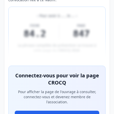
«
Pour avoir à
…
, le
…
»
FICHE
PAGE
84.2
847
La phrase complète de prévention se trouve à
cette page du
CROCQ 2026
.
Aperçu flouté du contenu réservé aux membres Prem
Connectez-vous pour voir la page
CROCQ
Pour afficher la page de l'ouvrage à consulter,
connectez-vous et devenez membre de
l'association.