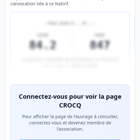
convocation liée à ce Natinf.
«
Pour avoir à
…
, le
…
»
FICHE
PAGE
84.2
847
La phrase complète de prévention se trouve à
cette page du
CROCQ 2026
.
Aperçu flouté du contenu réservé aux membres Prem
Connectez-vous pour voir la page
CROCQ
Pour afficher la page de l'ouvrage à consulter,
connectez-vous et devenez membre de
l'association.