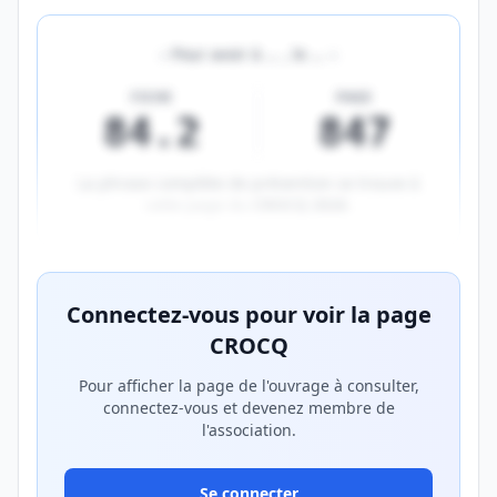
«
Pour avoir à
…
, le
…
»
FICHE
PAGE
84.2
847
La phrase complète de prévention se trouve à
cette page du
CROCQ 2026
.
Aperçu flouté du contenu réservé aux membres Prem
Connectez-vous pour voir la page
CROCQ
Pour afficher la page de l'ouvrage à consulter,
connectez-vous et devenez membre de
l'association.
Se connecter